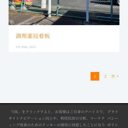
調剤薬局看板
2月 10th, 2025
次
1
2
「OK」をクリックすると、お客様はご自身のデバイスで、
プライ
サイトナビゲーション向上や、利用状況の分析、マーケテ
バシー
サイトマップ
プライバシーポリシー
お問合せ
ィング改善のためのクッキーの保存に同意したことになり
ポリシ